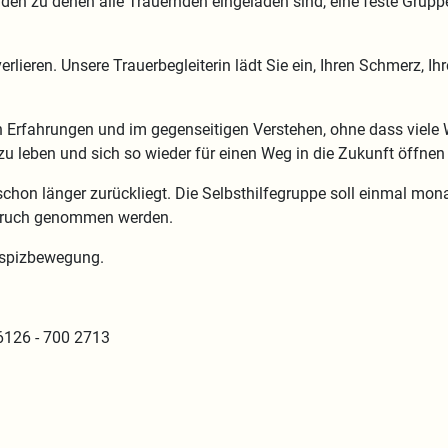
en zu denen alle Trauernden eingeladen sind, eine feste Grupp
rlieren. Unsere Trauerbegleiterin lädt Sie ein, Ihren Schmerz, I
en Erfahrungen und im gegenseitigen Verstehen, ohne dass vie
zu leben und sich so wieder für einen Weg in die Zukunft öffnen
chon länger zurückliegt. Die Selbsthilfegruppe soll einmal mon
spruch genommen werden.
Hospizbewegung.
06126 - 700 2713