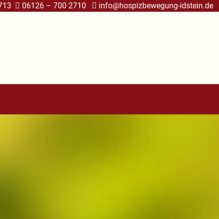
2713
06126 – 700 2710
info@hospizbewegung-idstein.de